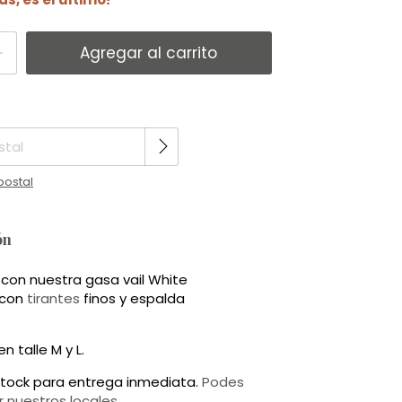
Cambiar CP
CP:
postal
ón
con nuestra gasa vail White
 con
tirantes
finos y espalda
n talle M y L.
tock para entrega inmediata.
Podes
or nuestros locales.