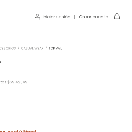
Iniciar sesión
|
Crear cuenta
CESORIOS
/
CASUAL WEAR
/
TOP VAIL
L
stos
$69.421,49
as, es el último!