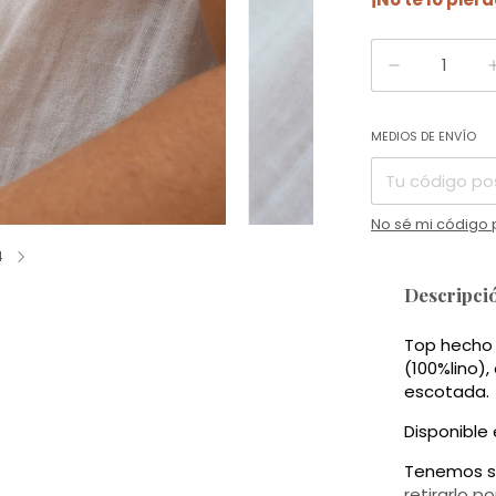
Entregas para el 
MEDIOS DE ENVÍO
No sé mi código 
4
Descripci
Top hecho 
(100%lino),
escotada.
Disponible e
Tenemos s
retirarlo p