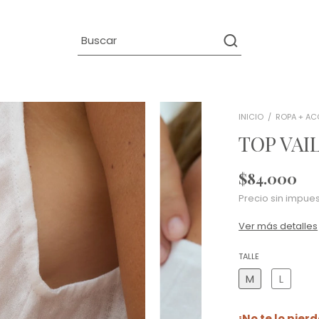
INICIO
/
ROPA + AC
TOP VAI
$84.000
Precio sin impue
Ver más detalles
TALLE
M
L
¡No te lo pierd