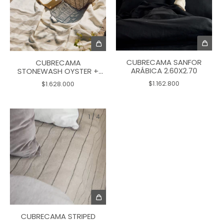
CUBRECAMA SANFOR
CUBRECAMA
ARÁBICA 2.60X2.70
STONEWASH OYSTER +
DOVE 2.80X2.70
$1.162.800
$1.628.000
1
/
4
CUBRECAMA STRIPED