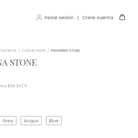
Iniciar sesión
|
Crear cuenta
CESORIOS
/
CASUAL WEAR
/
PASHMINA STONE
NA STONE
stos
$98.347,11
Grey
Acqua
Blue