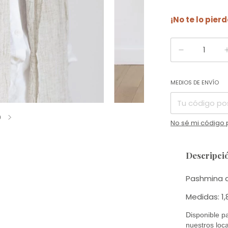
¡No te lo pierd
Entregas para el 
MEDIOS DE ENVÍO
9
No sé mi código 
Descripci
Pashmina d
Medidas: 1,
Disponible pa
nuestros loca