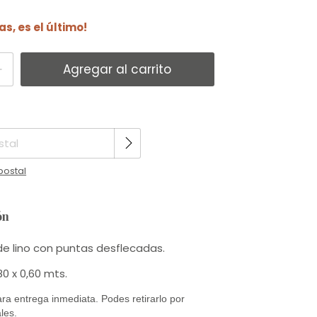
as, es el último!
Cambiar CP
CP:
postal
ón
e lino con puntas desflecadas.
80 x 0,60 mts.
ra entrega inmediata. Podes retirarlo por
les.