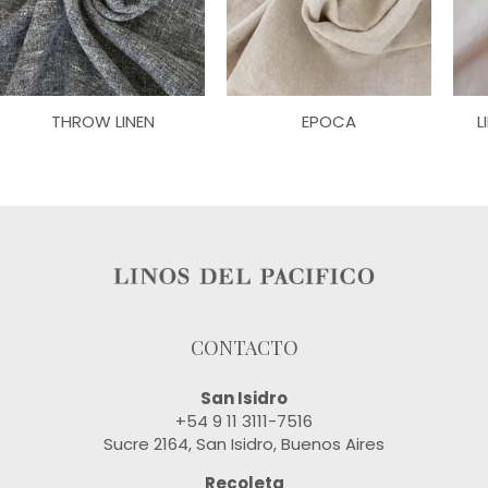
THROW LINEN
EPOCA
L
CONTACTO
San Isidro
+54 9 11 3111-7516
Sucre 2164, San Isidro, Buenos Aires
Recoleta