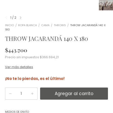
1
/
2
INICIO
/
ROPA BLANCA
/
CAMA
/
THROWS
/
THROW JACARANDÁ 140 X
180
THROW JACARANDÁ 140 X 180
$443.700
Precio sin impuestos
$366.694,21
Ver más detalles
¡No te lo pierdas, es el último!
Cambiar CP
Entregas para el CP:
MEDIOS DE ENVÍO