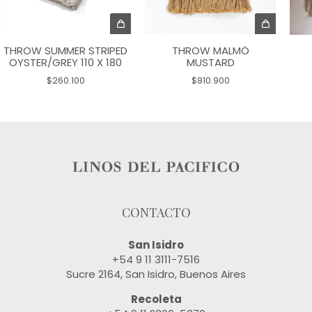
THROW SUMMER STRIPED
THROW MALMÖ
OYSTER/GREY 110 X 180
MUSTARD
$260.100
$810.900
CONTACTO
San Isidro
+54 9 11 3111-7516
Sucre 2164, San Isidro, Buenos Aires
Recoleta