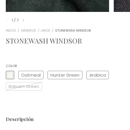
1
/
7
INICIO
/
GÉNEROS
/
LINOS
/
STONEWASH WINDSOR
STONEWASH WINDSOR
COLOR
Oatmeal
Hunter Green
Arabica
Balsam Green
Descripción