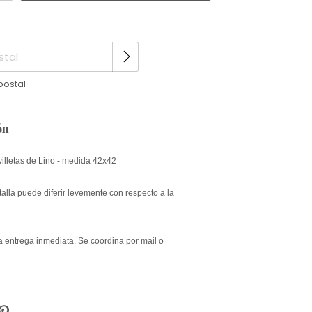
Cambiar CP
CP:
postal
ón
villetas de Lino - medida 42x42
talla puede diferir levemente con respecto a la
a entrega inmediata. Se coordina por mail o