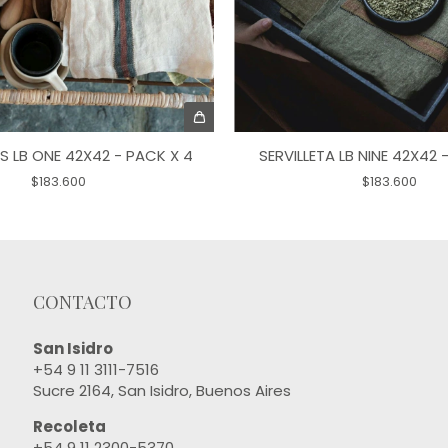
AS LB ONE 42X42 - PACK X 4
SERVILLETA LB NINE 42X42 
$183.600
$183.600
CONTACTO
San Isidro
+54 9 11 3111-7516
Sucre 2164, San Isidro, Buenos Aires
Recoleta
+54 9 11 2300-5370