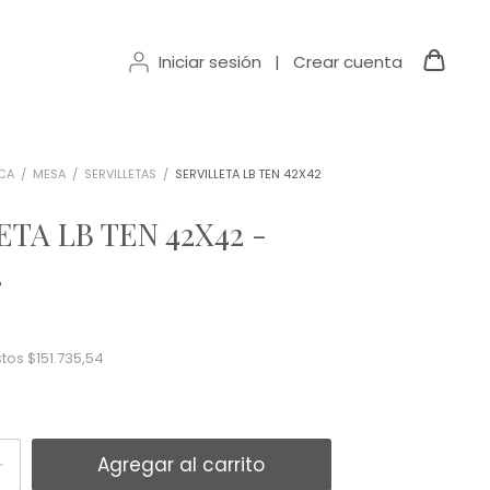
Iniciar sesión
|
Crear cuenta
CA
/
MESA
/
SERVILLETAS
/
SERVILLETA LB TEN 42X42
ETA LB TEN 42X42 -
4
stos
$151.735,54