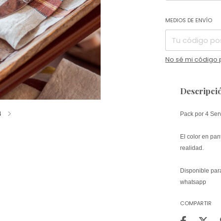
Entregas para el 
MEDIOS DE ENVÍO
No sé mi código 
Descripci
4
Pack por 4 Ser
El color en pan
realidad.
Disponible par
whatsapp
COMPARTIR