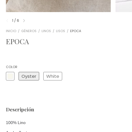
1
/
6
INICIO
/
GÉNEROS
/
LINOS
/
LISOS
/
EPOCA
EPOCA
COLOR
Oyster
White
Descripción
100% Lino